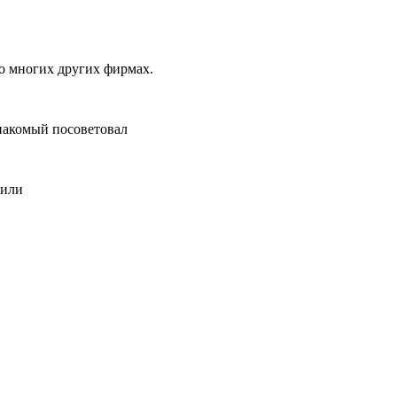
во многих других фирмах.
знакомый посоветовал
вили